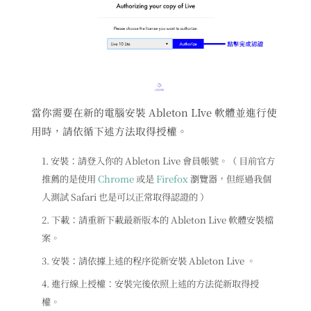
當你需要在新的電腦安裝 Ableton LIve 軟體並進行使
用時，請依循下述方法取得授權。
安裝：請登入你的 Ableton Live 會員帳號。（ 目前官方
推薦的是使用
Chrome
或是
Firefox
瀏覽器，但經過我個
人測試 Safari 也是可以正常取得認證的 ）
下載：請重新下載最新版本的 Ableton Live 軟體安裝檔
案。
安裝：請依據上述的程序從新安裝 Ableton Live 。
進行線上授權：安裝完後依照上述的方法從新取得授
權。