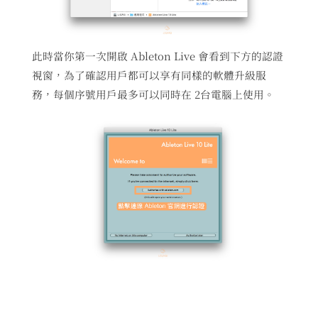
此時當你第一次開啟 Ableton Live 會看到下方的認證
視窗，為了確認用戶都可以享有同樣的軟體升級服
務，每個序號用戶最多可以同時在 2台電腦上使用。