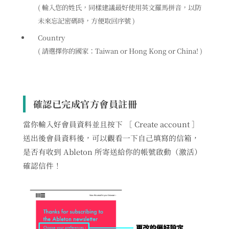
( 輸入您的姓氏，同樣建議最好使用英文羅馬拼音，以防
未來忘記密碼時，方便取回序號 )
Country
( 請選擇你的國家：Taiwan or Hong Kong or China! )
確認已完成官方會員註冊
當你輸入好會員資料並且按下 ［ Create account ］
送出後會員資料後，可以觀看一下自己填寫的信箱，
是否有收到 Ableton 所寄送給你的帳號啟動（激活）
確認信件！