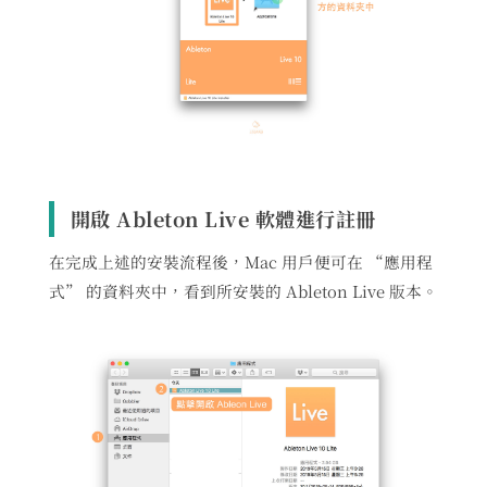
開啟 Ableton Live 軟體進行註冊
在完成上述的安裝流程後，Mac 用戶便可在 “應用程
式” 的資料夾中，看到所安裝的 Ableton Live 版本。