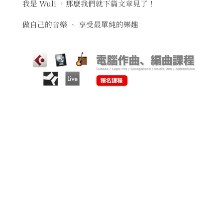
我是 Wuli ，那麼我們就下篇文章見了！
做自己的音樂 、 享受最單純的樂趣