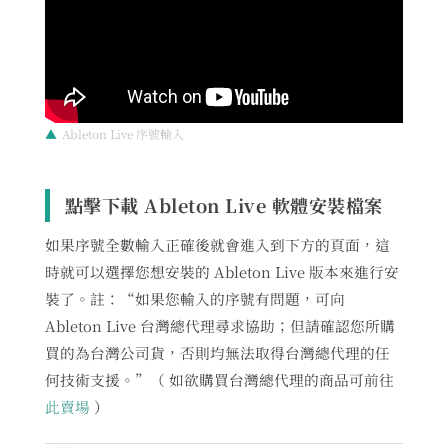
Ableton Live 序號輸入
點擊下載 Ableton Live 軟體安裝檔案
如果序號全數輸入正確後就會進入到下方的頁面，這
時就可以選擇您想安裝的 Ableton Live 版本來進行安
裝了。註：“如果您輸入的序號有問題，可向
Ableton Live 台灣總代理尋求協助；但請確認您所購
買的為台灣公司貨，否則均無法取得台灣總代理的任
何技術支援。”（ 如欲購買台灣總代理的商品可前往
此賣場
）