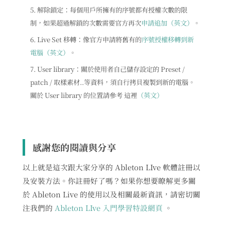
解除鎖定：每個用戶所擁有的序號都有授權次數的限
制，如果超過解鎖的次數需要官方再次
申請追加（英文）
。
Live Set 移轉：像官方申請將舊有的
序號授權移轉到新
電腦（英文）
。
User library：關於使用者自己儲存設定的 Preset /
patch / 取樣素材..等資料，須自行拷貝複製到新的電腦。
關於 User library 的位置請參考 這裡
（英文）
感謝您的閱讀與分享
以上就是這次跟大家分享的 Ableton LIve 軟體註冊以
及安裝方法。你註冊好了嗎？如果你想要瞭解更多關
於 Ableton Live 的使用以及相關最新資訊，請密切關
注我們的
Ableton LIve 入門學習特設網頁
。