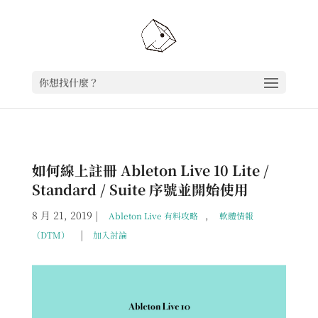
你想找什麼？
如何線上註冊 Ableton Live 10 Lite /
Standard / Suite 序號並開始使用
8 月 21, 2019
|
,
Ableton Live 有料攻略
軟體情報
|
（DTM）
加入討論