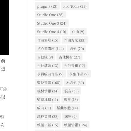
plugins
(13)
Pro Tools
(33)
Studio One
(28)
Studio One 3
(24)
Studio One 4
(10)
作曲
(9)
作曲寫歌
(15)
作曲方法
(33)
初心者講座
(144)
吉他
(70)
吉他弦
(9)
吉他機材
(27)
目前
吉他練習
(13)
吉他音箱
(12)
？這
學員編曲作品
(9)
學生作品
(9)
數位音樂
(168)
木吉他
(32)
可能
機材情報
(34)
混音
(38)
業很
監聽耳機
(11)
節奏
(13)
編曲
(11)
編曲軟體
(14)
課程資訊
(28)
講座
(9)
完整
上次
軟體下載
(15)
軟體情報
(124)