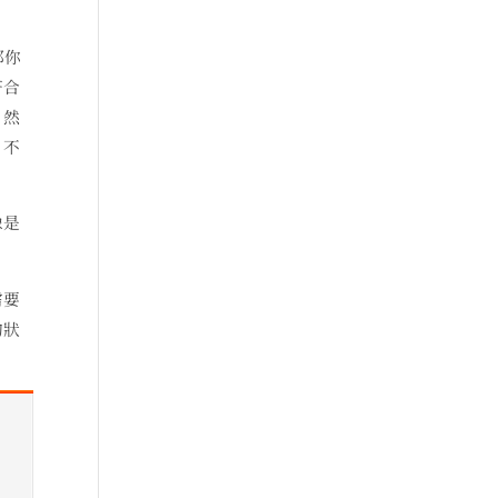
那你
符合
、然
、不
像是
需要
的狀