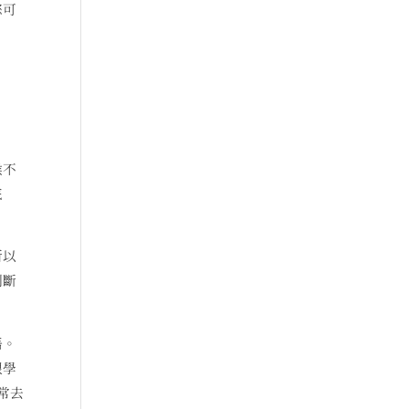
您可
候不
底
所以
判斷
語。
跟學
常去