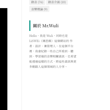
錄音
(76)
錄音介面
(10)
音樂理論
(9)
關於 Mr.Wuli
Hello，我是 Wuli，同時也是
LiSWEi（璃思維）這個網站的 作
者、設計、兼管理人。在這個平台
裡，我會紀錄一些自己所看到、聽
到、學習過的音樂相關資訊，也希望
能透過這樣的方式，將這些資訊與更
多剛踏入這個領域的人分享。