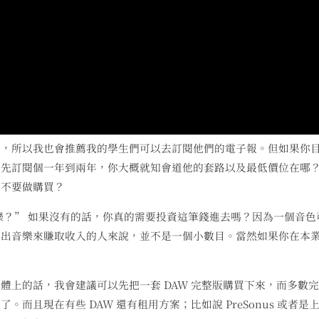
銷，所以我也會推薦我的學生們可以去訂閱他們的電子報。但如果你
，先訂閱個一年到兩年，你大概就知會道他的套路以及最低價位在哪
要不要做購買？
樂？” 如果沒有的話，你真的需要投資這筆錢進去嗎？因為一個音色
產出音樂來賺取收入的人來說，並不是一個小數目。當然如果你在本
體上的話，我會建議可以先把一套 DAW 完整版購買下來，而多數
而且現在有些 DAW 還有租用方案；比如說 PreSonus 或者是