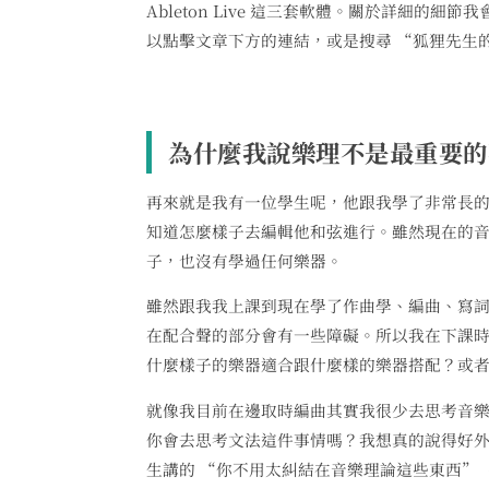
Ableton Live 這三套軟體。關於詳細的細節我
以點擊文章下方的連結，或是搜尋 “狐狸先生的
為什麼我說樂理不是最重要的
再來就是我有一位學生呢，他跟我學了非常長
知道怎麼樣子去編輯他和弦進行。雖然現在的
子，也沒有學過任何樂器。
雖然跟我我上課到現在學了作曲學、編曲、寫
在配合聲的部分會有一些障礙。所以我在下課
什麼樣子的樂器適合跟什麼樣的樂器搭配？或
就像我目前在邊取時編曲其實我很少去思考音
你會去思考文法這件事情嗎？我想真的說得好
生講的 “你不用太糾結在音樂理論這些東西”