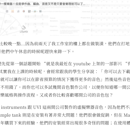
 也拖的比較晚一點...因為前兩天了我工作室的樓上都在做裝潢，他們在打
是趁著他們中午休息的時候呢趕快來錄一下。
 我們先從第一個話題開始 “就是我最近在 youtube 上架的一部影片 “
器音色？ 其實我在上課的時候呢，會經常跟我的學生分享說：「 你可以去下
樣就可以讓你可以在節省預算的情況下獲得更多的音色」然後這些音
都不用錢了。而你也可以多試幾間音色製作公司，以便你知道哪一間
音樂風格與操作流程。又或者你比較喜歡哪間公司的音色包？
 instruments 跟 UVI 這兩間公司製作的虛擬樂器音色，因為他們
mple tank 則是在安裝有著非常大問題！他們很會做促銷，但在 Ma
兩年購買下來的經驗，他們的安裝經常出現很多奇怪的問題；在使用