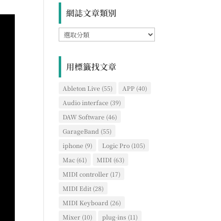
網誌文章類別
網
誌
文
章
用標籤找文章
類
別
Ableton Live
(55)
APP
(40)
Audio interface
(39)
DAW Software
(46)
GarageBand
(55)
iphone
(9)
Logic Pro
(105)
Mac
(61)
MIDI
(63)
MIDI controller
(17)
MIDI Edit
(28)
MIDI Keyboard
(26)
Mixer
(10)
plug-ins
(11)