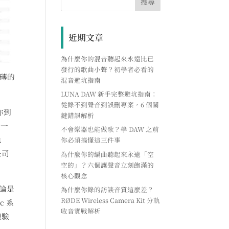
近期文章
為什麼你的混音聽起來永遠比已
發行的歌曲小聲？初學者必看的
地磚的
混音避坑指南
LUNA DAW 新手完整避坑指南：
從錄不到聲音到誤刪專案，6 個關
你到
鍵錯誤解析
載一
不會樂器也能做歌？學 DAW 之前
色
你必須搞懂這三件事
公司
為什麼你的編曲聽起來永遠「空
空的」？六個讓聲音立刻飽滿的
核心觀念
不論是
為什麼你錄的訪談音質這麼差？
RØDE Wireless Camera Kit 分軌
c 系
收音實戰解析
體驗