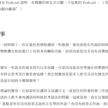
會在 Podcast 說明，有興趣的朋友可以聽一下這集的 Podcast 。（ 
腦內雞湯” ）
事
的一段時間了。但在最近他開始遇到一些瓶頸，就是說他在作曲的時
音樂軟體在和弦進行上有很多的輔助功能，但因為他從完全沒有音樂
詞還有一些混音的基本技巧以及知識。可是因為他沒有學過任何樂器
時有時去思考為什麼他會這樣？我在想應該是很多人他耳朵沒有辦法
者是說目前缺少哪個頻率？
樂理論的應用。比如說你在講英文或講日文，或是任何你會的第三外
外語的人都不會再講話的時候思考語法的問題。這就是我一直在反復
 ，重點是你有沒有經常去說你正在學的外語？有沒有經常去作曲、經