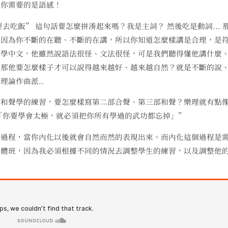
，你需要的是語感！
去吃飯” 這句話要怎麼拼湊起來嗎？我是主詞？ 然後吃是動詞... 
，因為你不斷的在聽、不斷的在講，所以你知道怎麼樣講是合理，是
來學中文，他雖然說語法很怪、文法很怪，可是我們聽得懂他講什麼
。那他要怎麼樣子才可以說得越來越好、越來越自然？就是不斷的說
理論作曲派..
個和聲學的練習，要怎麼樣寫第二部合聲、第三部和聲？樂理就有點
「你要學會太極，就必須把你所有學過的武功都忘掉」”
的過程，當你內化以後就會自然而然的表現出來。而內化這個過程是
團體班，因為我必須根據不同的情況去調整學生的練習，以及調整他