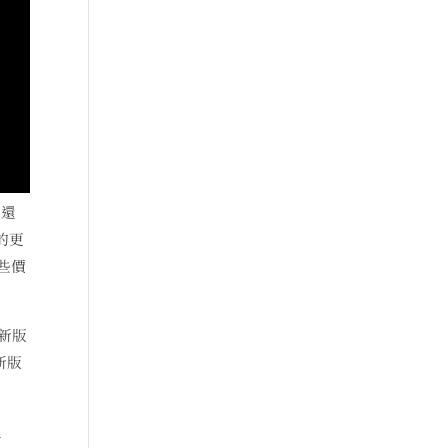
色還
有的更
一些價
更新版
新版
及