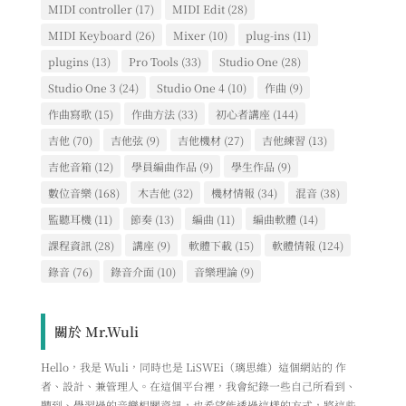
MIDI controller
(17)
MIDI Edit
(28)
MIDI Keyboard
(26)
Mixer
(10)
plug-ins
(11)
plugins
(13)
Pro Tools
(33)
Studio One
(28)
Studio One 3
(24)
Studio One 4
(10)
作曲
(9)
作曲寫歌
(15)
作曲方法
(33)
初心者講座
(144)
吉他
(70)
吉他弦
(9)
吉他機材
(27)
吉他練習
(13)
吉他音箱
(12)
學員編曲作品
(9)
學生作品
(9)
數位音樂
(168)
木吉他
(32)
機材情報
(34)
混音
(38)
監聽耳機
(11)
節奏
(13)
編曲
(11)
編曲軟體
(14)
課程資訊
(28)
講座
(9)
軟體下載
(15)
軟體情報
(124)
錄音
(76)
錄音介面
(10)
音樂理論
(9)
關於 Mr.Wuli
Hello，我是 Wuli，同時也是 LiSWEi（璃思維）這個網站的 作
者、設計、兼管理人。在這個平台裡，我會紀錄一些自己所看到、
聽到、學習過的音樂相關資訊，也希望能透過這樣的方式，將這些