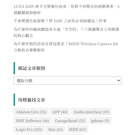
LUNA DAW 新手完整避坑指南：從錄不到聲音到誤刪專案，6
個關鍵錯誤解析
不會樂器也能做歌？學 DAW 之前你必須搞懂這三件事
為什麼你的編曲聽起來永遠「空空的」？六個讓聲音立刻飽滿
的核心觀念
為什麼你錄的訪談音質這麼差？RØDE Wireless Camera Kit
分軌收音實戰解析
網誌文章類別
網
誌
文
章
用標籤找文章
類
別
Ableton Live
(55)
APP
(40)
Audio interface
(39)
DAW Software
(46)
GarageBand
(55)
iphone
(9)
Logic Pro
(105)
Mac
(61)
MIDI
(63)