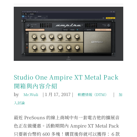
Studio One Ampire XT Metal Pack
開箱與內容介紹
by
|
1 月 17, 2017
|
|
Mr.Wuli
軟體情報（DTM）
加
入討論
最近 PreSouns 的線上商城中有一套電吉他的擴展音
色正在做優惠。活動期間內 Ampire XT Metal Pack
只要新台幣約 600 多塊！購買後你就可以獲得：６款