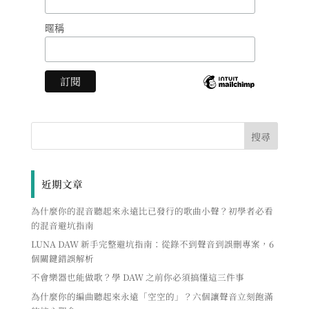
暱稱
近期文章
為什麼你的混音聽起來永遠比已發行的歌曲小聲？初學者必看
的混音避坑指南
LUNA DAW 新手完整避坑指南：從錄不到聲音到誤刪專案，6
個關鍵錯誤解析
不會樂器也能做歌？學 DAW 之前你必須搞懂這三件事
為什麼你的編曲聽起來永遠「空空的」？六個讓聲音立刻飽滿