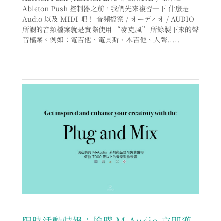
Ableton Push 控制器之前，我們先來複習一下 什麼是
Audio 以及 MIDI 吧！ 音頻檔案 / オーディオ / AUDIO
所謂的音頻檔案就是實際使用 “麥克風” 所錄製下來的聲
音檔案。例如：電吉他、電貝斯、木吉他、人聲.....
限時活動特報：搶購 M-Audio 立即獲