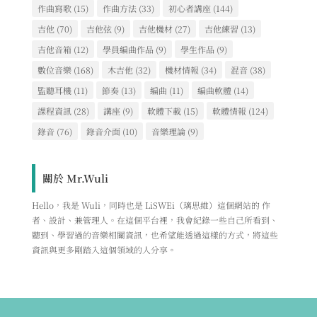
作曲寫歌
(15)
作曲方法
(33)
初心者講座
(144)
吉他
(70)
吉他弦
(9)
吉他機材
(27)
吉他練習
(13)
吉他音箱
(12)
學員編曲作品
(9)
學生作品
(9)
數位音樂
(168)
木吉他
(32)
機材情報
(34)
混音
(38)
監聽耳機
(11)
節奏
(13)
編曲
(11)
編曲軟體
(14)
課程資訊
(28)
講座
(9)
軟體下載
(15)
軟體情報
(124)
錄音
(76)
錄音介面
(10)
音樂理論
(9)
關於 Mr.Wuli
Hello，我是 Wuli，同時也是 LiSWEi（璃思維）這個網站的 作
者、設計、兼管理人。在這個平台裡，我會紀錄一些自己所看到、
聽到、學習過的音樂相關資訊，也希望能透過這樣的方式，將這些
資訊與更多剛踏入這個領域的人分享。