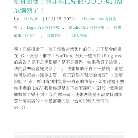
別買這個！除非你已經把 ❍❍❍ 摸到滾
瓜爛熟了！
by
|
12 月 18, 2022
|
Mr.Wuli
Ableton Live 有料攻
,
,
,
略
Logic Pro 有料攻略
Studio One 有料攻略
軟體
,
|
情報（DTM）
音樂雜記
加入討論
嘿！已經摸索了一陣子電腦音樂製作的你.. 是不是會經常
在 iG 、臉書、推特、YouTube 看到一些插件 (Plug-ins)
的廣告？是不是手很癢？是不是覺得「如果我買了這個..
我的音樂就會變更屌了！」 我想幫助你省下一點錢，希望
你可以把這些錢拿去買 “真正對你有幫助的東西”。怎麼
說呢？ 東西要用得到才能帶來真正的價值… 如果你還不熟
你手邊的 DAW 我勸你還是省下這筆錢吧。 對於一個剛接
觸數位音樂不到 2 年的你來說，我想應該是不需要特別加
買什麼東西的。你最需要的是一台可以輸入音符的
MIDI...