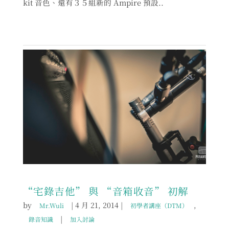
kit 音色、還有３５組新的 Ampire 預設..
“宅錄吉他” 與 “音箱收音” 初解
by
|
4 月 21, 2014
|
,
Mr.Wuli
初學者講座（DTM）
|
錄音知識
加入討論