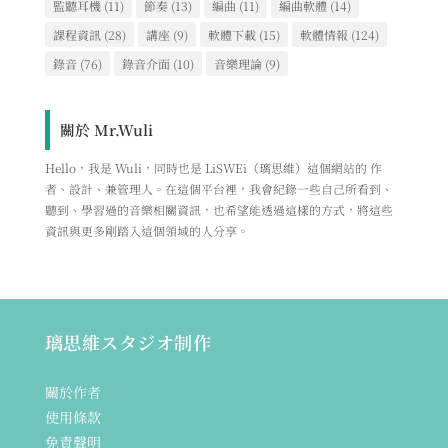
監聽耳機
(11)
節奏
(13)
編曲
(11)
編曲軟體
(14)
課程資訊
(28)
講座
(9)
軟體下載
(15)
軟體情報
(124)
錄音
(76)
錄音介面
(10)
音樂理論
(9)
關於 Mr.Wuli
Hello，我是 Wuli，同時也是 LiSWEi（璃思維）這個網站的 作
者、設計、兼管理人。在這個平台裡，我會紀錄一些自己所看到、
聽到、學習過的音樂相關資訊，也希望能透過這樣的方式，將這些
資訊與更多剛踏入這個領域的人分享。
璃思維スタジオ制作
關於作者
使用條款
免責聲明