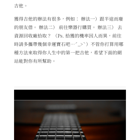
吉他。
獲得吉他的辦法有很多，例如： 辦法一）跟半途而廢
的朋友借。 辦法二） 前往樂器行購買。 辦法三） 去
資源回收廠拾取？ （Ps. 拾獲的機率因人而異，前往
時請多攜帶幾個幸運寶石吧…ˊ_>ˋ）不管你打算用哪
種方法來取得你人生中的第一把吉他，希望下面的網
站能對你有所幫助。