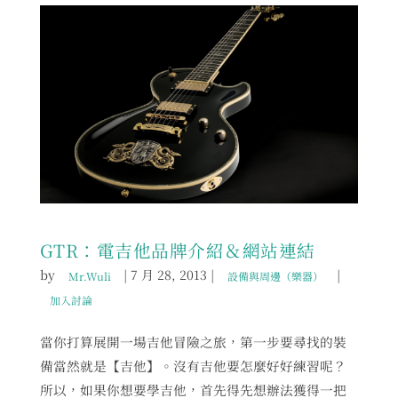
GTR：電吉他品牌介紹＆網站連結
by
|
7 月 28, 2013
|
|
Mr.Wuli
設備與周邊（樂器）
加入討論
當你打算展開一場吉他冒險之旅，第一步要尋找的裝
備當然就是【吉他】。沒有吉他要怎麼好好練習呢？
所以，如果你想要學吉他，首先得先想辦法獲得一把