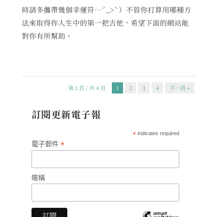
時請多攜帶幾個幸運符…ˊ_>ˋ）不管你打算用哪種方
法來取得你人生中的第一把吉他，希望下面的網站能
對你有所幫助。
第 1 頁 / 共 4 頁
1
2
3
4
下一頁 »
訂閱更新電子報
*
indicates required
*
電子郵件
暱稱