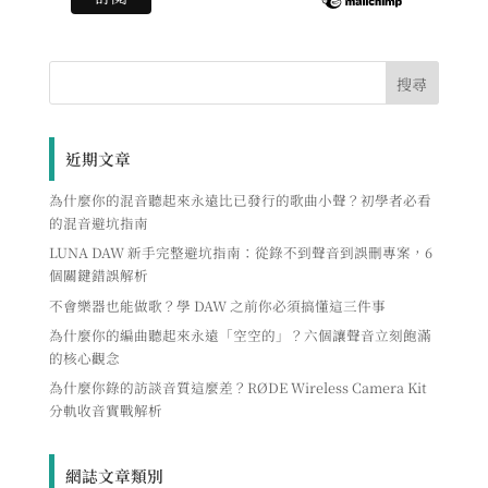
近期文章
為什麼你的混音聽起來永遠比已發行的歌曲小聲？初學者必看
的混音避坑指南
LUNA DAW 新手完整避坑指南：從錄不到聲音到誤刪專案，6
個關鍵錯誤解析
不會樂器也能做歌？學 DAW 之前你必須搞懂這三件事
為什麼你的編曲聽起來永遠「空空的」？六個讓聲音立刻飽滿
的核心觀念
為什麼你錄的訪談音質這麼差？RØDE Wireless Camera Kit
分軌收音實戰解析
網誌文章類別