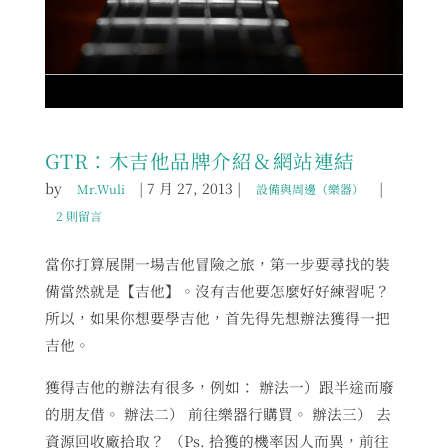
GTR：木吉他品牌介紹＆網站連結
by
|
7 月 27, 2013
|
|
Mr.Wuli
設備與周邊（樂器）
2 則留言
當你打算展開一場吉他冒險之旅，第一步要尋找的裝
備當然就是【吉他】。沒有吉他要怎麼好好練習呢？
所以，如果你想要學吉他，首先得先想辦法獲得一把
吉他。
獲得吉他的辦法有很多，例如： 辦法一）跟半途而廢
的朋友借。 辦法二） 前往樂器行購買。 辦法三） 去
資源回收廠拾取？ （Ps. 拾獲的機率因人而異，前往