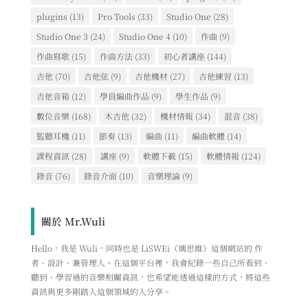
plugins
(13)
Pro Tools
(33)
Studio One
(28)
Studio One 3
(24)
Studio One 4
(10)
作曲
(9)
作曲寫歌
(15)
作曲方法
(33)
初心者講座
(144)
吉他
(70)
吉他弦
(9)
吉他機材
(27)
吉他練習
(13)
吉他音箱
(12)
學員編曲作品
(9)
學生作品
(9)
數位音樂
(168)
木吉他
(32)
機材情報
(34)
混音
(38)
監聽耳機
(11)
節奏
(13)
編曲
(11)
編曲軟體
(14)
課程資訊
(28)
講座
(9)
軟體下載
(15)
軟體情報
(124)
錄音
(76)
錄音介面
(10)
音樂理論
(9)
關於 Mr.Wuli
Hello，我是 Wuli，同時也是 LiSWEi（璃思維）這個網站的 作
者、設計、兼管理人。在這個平台裡，我會紀錄一些自己所看到、
聽到、學習過的音樂相關資訊，也希望能透過這樣的方式，將這些
資訊與更多剛踏入這個領域的人分享。