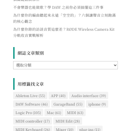
不會樂器也能做歌？學 DAW 之前你必須搞懂這三件事
為什麼你的編曲聽起來永遠「空空的」？六個讓聲音立刻飽滿
的核心觀念
為什麼你錄的訪談音質這麼差？RØDE Wireless Camera Kit
分軌收音實戰解析
網誌文章類別
網
誌
文
章
用標籤找文章
類
別
Ableton Live
(55)
APP
(40)
Audio interface
(39)
DAW Software
(46)
GarageBand
(55)
iphone
(9)
Logic Pro
(105)
Mac
(61)
MIDI
(63)
MIDI controller
(17)
MIDI Edit
(28)
MIDI Keyboard
(26)
Mixer
(10)
plug-ins
(11)