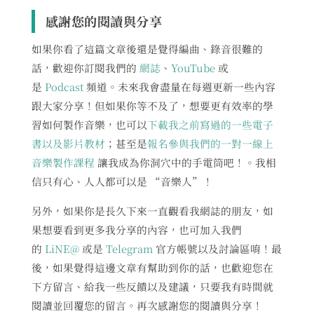
感謝您的閱讀與分享
如果你看了這篇文章後還是覺得編曲、錄音很難的
話，歡迎你訂閱我們的
網誌
、
YouTube
或
是
Podcast
頻道。未來我會盡量在每週更新一些內容
跟大家分享！但如果你等不及了，想要更有效率的學
習如何製作音樂，也可以
下載我之前寫過的一些電子
書以及影片教材
；甚至是
報名參與我們的一對一線上
音樂製作課程
讓我成為你洞穴中的手電筒吧！。我相
信只有心、人人都可以是 “音樂人”！
另外，如果你是長久下來一直觀看我網誌的朋友，如
果想要看到更多我分享的內容，也可加入我們
的
LiNE@
或是
Telegram
官方帳號以及討論區唷！最
後，如果覺得這邊文章有幫助到你的話，也歡迎您在
下方留言、給我一些反饋以及建議，只要我有時間就
閱讀並回覆您的留言。再次感謝您的閱讀與分享！