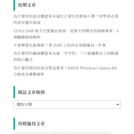
近期文章
為什麼你的混音聽起來永遠比已發行的歌曲小聲？初學者必看
的混音避坑指南
LUNA DAW 新手完整避坑指南：從錄不到聲音到誤刪專案，6
個關鍵錯誤解析
不會樂器也能做歌？學 DAW 之前你必須搞懂這三件事
為什麼你的編曲聽起來永遠「空空的」？六個讓聲音立刻飽滿
的核心觀念
為什麼你錄的訪談音質這麼差？RØDE Wireless Camera Kit
分軌收音實戰解析
網誌文章類別
網
誌
文
章
用標籤找文章
類