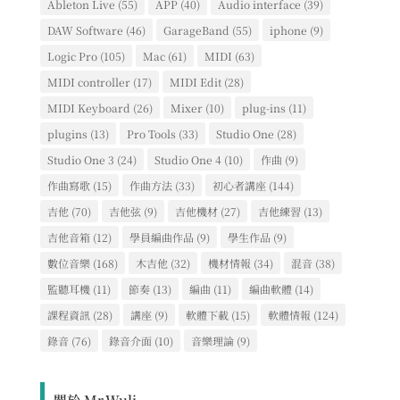
別
Ableton Live
(55)
APP
(40)
Audio interface
(39)
DAW Software
(46)
GarageBand
(55)
iphone
(9)
Logic Pro
(105)
Mac
(61)
MIDI
(63)
MIDI controller
(17)
MIDI Edit
(28)
MIDI Keyboard
(26)
Mixer
(10)
plug-ins
(11)
plugins
(13)
Pro Tools
(33)
Studio One
(28)
Studio One 3
(24)
Studio One 4
(10)
作曲
(9)
作曲寫歌
(15)
作曲方法
(33)
初心者講座
(144)
吉他
(70)
吉他弦
(9)
吉他機材
(27)
吉他練習
(13)
吉他音箱
(12)
學員編曲作品
(9)
學生作品
(9)
數位音樂
(168)
木吉他
(32)
機材情報
(34)
混音
(38)
監聽耳機
(11)
節奏
(13)
編曲
(11)
編曲軟體
(14)
課程資訊
(28)
講座
(9)
軟體下載
(15)
軟體情報
(124)
錄音
(76)
錄音介面
(10)
音樂理論
(9)
關於 Mr.Wuli