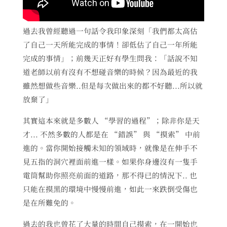
過去我曾經聽過一句話令我印象深刻「我們都太高估
了自己一天所能完成的事情！卻低估了自己一年所能
完成的事情」；前幾天正好有學生問我：「話說不知
道老師以前有沒有不想碰音樂的時候？因為最近的我
雖然想做些音樂..但是每次做出來的都不好聽...所以就
放棄了」
其實這本來就是多數人 “學習的過程”；除非你是天
才... 不然多數的人都是在 “錯誤” 與 “摸索” 中前
進的。當你開始接觸未知的領域時，就像是在伸手不
見五指的洞穴裡面前進一樣。如果你身邊沒有一隻手
電筒幫助你照亮前面的道路，那不得已的情況下.. 也
只能在摸黑的環境中慢慢前進，如此一來跌倒受傷也
是在所難免的。
過去的我也曾花了大量的時間自己摸索，在一開始也