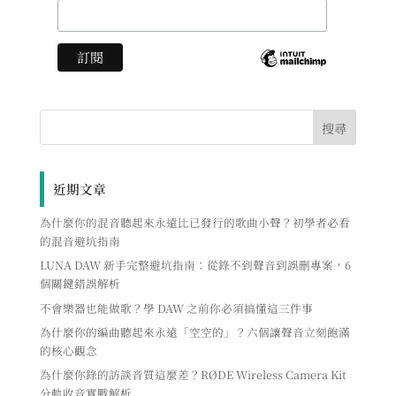
近期文章
為什麼你的混音聽起來永遠比已發行的歌曲小聲？初學者必看
的混音避坑指南
LUNA DAW 新手完整避坑指南：從錄不到聲音到誤刪專案，6
個關鍵錯誤解析
不會樂器也能做歌？學 DAW 之前你必須搞懂這三件事
為什麼你的編曲聽起來永遠「空空的」？六個讓聲音立刻飽滿
的核心觀念
為什麼你錄的訪談音質這麼差？RØDE Wireless Camera Kit
分軌收音實戰解析