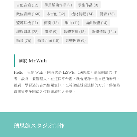
吉他音箱
(12)
學員編曲作品
(9)
學生作品
(9)
數位音樂
(168)
木吉他
(32)
機材情報
(34)
混音
(38)
監聽耳機
(11)
節奏
(13)
編曲
(11)
編曲軟體
(14)
課程資訊
(28)
講座
(9)
軟體下載
(15)
軟體情報
(124)
錄音
(76)
錄音介面
(10)
音樂理論
(9)
關於 Mr.Wuli
Hello，我是 Wuli，同時也是 LiSWEi（璃思維）這個網站的 作
者、設計、兼管理人。在這個平台裡，我會紀錄一些自己所看到、
聽到、學習過的音樂相關資訊，也希望能透過這樣的方式，將這些
資訊與更多剛踏入這個領域的人分享。
璃思維スタジオ制作