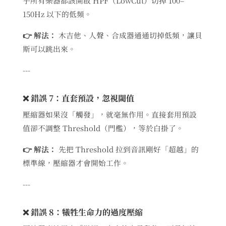
乎所有樂器都該開啟 HPF（LowCut）切掉 100–
150Hz 以下的低頻。
👉 解法：
木吉他、人聲、合成器通通切掉低頻，讓貝
斯可以跳出來。
---
❌ 錯誤 7：直套預設，忽視閾值
壓縮器如果沒「觸發」，就毫無作用。直接套用預設
值卻不調整 Threshold（門檻），等於白掛了。
👉 解法：
先把 Threshold 拉到音訊剛好「超越」的
標準線，壓縮器才會開始工作。
---
❌ 錯誤 8：犧牲生命力的過度壓縮