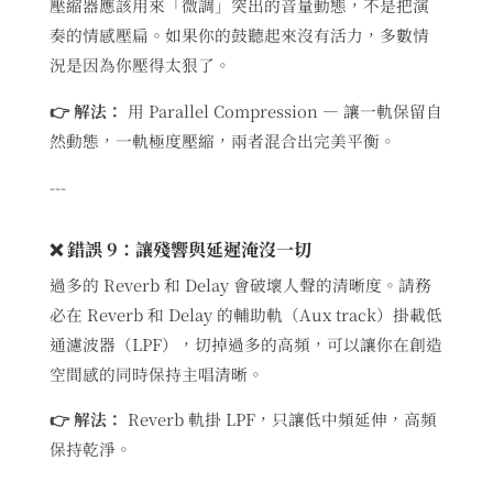
壓縮器應該用來「微調」突出的音量動態，不是把演
奏的情感壓扁。如果你的鼓聽起來沒有活力，多數情
況是因為你壓得太狠了。
👉 解法：
用 Parallel Compression — 讓一軌保留自
然動態，一軌極度壓縮，兩者混合出完美平衡。
---
❌ 錯誤 9：讓殘響與延遲淹沒一切
過多的 Reverb 和 Delay 會破壞人聲的清晰度。請務
必在 Reverb 和 Delay 的輔助軌（Aux track）掛載低
通濾波器（LPF），切掉過多的高頻，可以讓你在創造
空間感的同時保持主唱清晰。
👉 解法：
Reverb 軌掛 LPF，只讓低中頻延伸，高頻
保持乾淨。