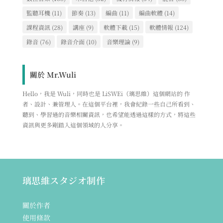
監聽耳機
(11)
節奏
(13)
編曲
(11)
編曲軟體
(14)
課程資訊
(28)
講座
(9)
軟體下載
(15)
軟體情報
(124)
錄音
(76)
錄音介面
(10)
音樂理論
(9)
關於 Mr.Wuli
Hello，我是 Wuli，同時也是 LiSWEi（璃思維）這個網站的 作
者、設計、兼管理人。在這個平台裡，我會紀錄一些自己所看到、
聽到、學習過的音樂相關資訊，也希望能透過這樣的方式，將這些
資訊與更多剛踏入這個領域的人分享。
璃思維スタジオ制作
關於作者
使用條款