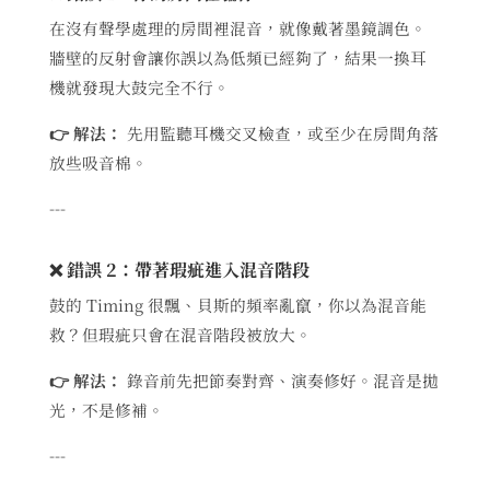
在沒有聲學處理的房間裡混音，就像戴著墨鏡調色。
牆壁的反射會讓你誤以為低頻已經夠了，結果一換耳
機就發現大鼓完全不行。
👉 解法：
先用監聽耳機交叉檢查，或至少在房間角落
放些吸音棉。
---
❌ 錯誤 2：帶著瑕疵進入混音階段
鼓的 Timing 很飄、貝斯的頻率亂竄，你以為混音能
救？但瑕疵只會在混音階段被放大。
👉 解法：
錄音前先把節奏對齊、演奏修好。混音是拋
光，不是修補。
---