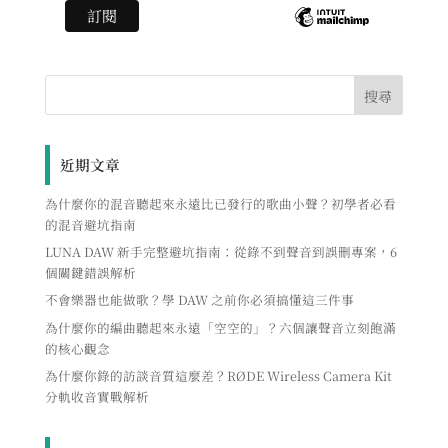
近期文章
為什麼你的混音聽起來永遠比已發行的歌曲小聲？初學者必看
的混音避坑指南
LUNA DAW 新手完整避坑指南：從錄不到聲音到誤刪專案，6
個關鍵錯誤解析
不會樂器也能做歌？學 DAW 之前你必須搞懂這三件事
為什麼你的編曲聽起來永遠「空空的」？六個讓聲音立刻飽滿
的核心觀念
為什麼你錄的訪談音質這麼差？RØDE Wireless Camera Kit
分軌收音實戰解析