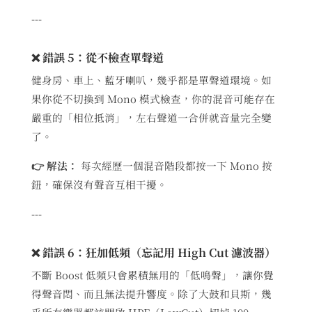
---
❌ 錯誤 5：從不檢查單聲道
健身房、車上、藍牙喇叭，幾乎都是單聲道環境。如
果你從不切換到 Mono 模式檢查，你的混音可能存在
嚴重的「相位抵消」，左右聲道一合併就音量完全變
了。
👉 解法：
每次經歷一個混音階段都按一下 Mono 按
鈕，確保沒有聲音互相干擾。
---
❌ 錯誤 6：狂加低頻（忘記用 High Cut 濾波器）
不斷 Boost 低頻只會累積無用的「低鳴聲」，讓你覺
得聲音悶、而且無法提升響度。除了大鼓和貝斯，幾