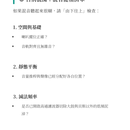
如果混音聽起來很糊，請「由下往上」檢查：
1. 空間與基礎
喇叭擺位正確？
音軌對齊且無雜音？
2. 靜態平衡
音量推桿與聲像已經分配好各自位置？
3. 減法頻率
是否已開啟高通濾波器切除大鼓與貝斯以外的低頻泥
淖？