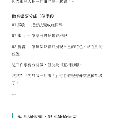
因為很多人把三件事混在一起做了。
做音樂要分成三個階段
01 寫歌
— 把想法變成旋律線
02 編曲
— 讓樂器搭配起來舒服
03 混音
— 讓每個聲音都展現自己的特色、站在對的
位置
這三件事
要分開做
，但彼此卻互相影響。
試試看「先只做一件事！」你會發現好像突然簡單多
了。
---
🎯 告別混濁：混音健檢清單