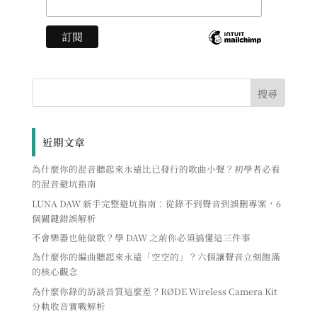
近期文章
為什麼你的混音聽起來永遠比已發行的歌曲小聲？初學者必看
的混音避坑指南
LUNA DAW 新手完整避坑指南：從錄不到聲音到誤刪專案，6
個關鍵錯誤解析
不會樂器也能做歌？學 DAW 之前你必須搞懂這三件事
為什麼你的編曲聽起來永遠「空空的」？六個讓聲音立刻飽滿
的核心觀念
為什麼你錄的訪談音質這麼差？RØDE Wireless Camera Kit
分軌收音實戰解析