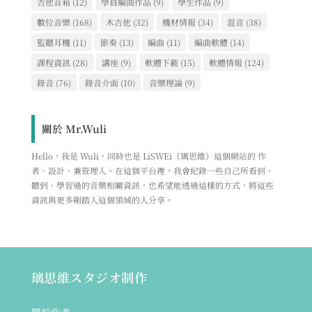
吉他音箱
(12)
學員編曲作品
(9)
學生作品
(9)
數位音樂
(168)
木吉他
(32)
機材情報
(34)
混音
(38)
監聽耳機
(11)
節奏
(13)
編曲
(11)
編曲軟體
(14)
課程資訊
(28)
講座
(9)
軟體下載
(15)
軟體情報
(124)
錄音
(76)
錄音介面
(10)
音樂理論
(9)
關於 Mr.Wuli
Hello，我是 Wuli，同時也是 LiSWEi（璃思維）這個網站的 作
者、設計、兼管理人。在這個平台裡，我會紀錄一些自己所看到、
聽到、學習過的音樂相關資訊，也希望能透過這樣的方式，將這些
資訊與更多剛踏入這個領域的人分享。
璃思維スタジオ制作
關於作者