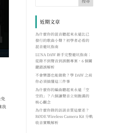
近期文章
為什麼你的混音聽起來永遠比已
發行的歌曲小聲？初學者必看的
混音避坑指南
LUNA DAW 新手完整避坑指南：
從錄不到聲音到誤刪專案，6 個關
鍵錯誤解析
不會樂器也能做歌？學 DAW 之前
你必須搞懂這三件事
為什麼你的編曲聽起來永遠「空
空的」？六個讓聲音立刻飽滿的
些免
核心觀念
讓我
為什麼你錄的訪談音質這麼差？
RØDE Wireless Camera Kit 分軌
收音實戰解析