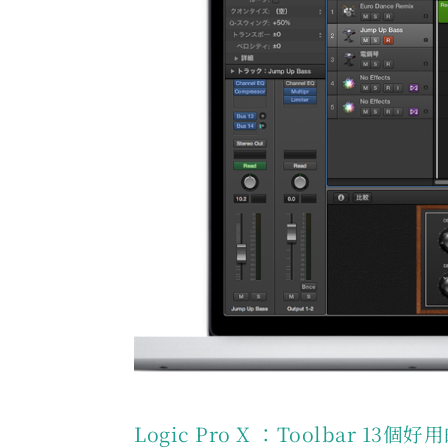
Logic Pro X ：Toolbar 13