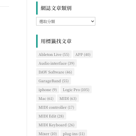
網誌文章類別
網
誌
文
章
用標籤找文章
類
別
Ableton Live
(55)
APP
(40)
Audio interface
(39)
DAW Software
(46)
GarageBand
(55)
iphone
(9)
Logic Pro
(105)
Mac
(61)
MIDI
(63)
MIDI controller
(17)
MIDI Edit
(28)
MIDI Keyboard
(26)
Mixer
(10)
plug-ins
(11)