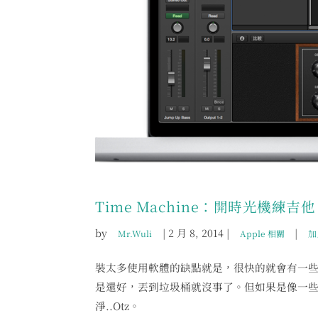
Time Machine：開時光機練
by
|
2 月 8, 2014
|
|
Mr.Wuli
Apple 相關
加
裝太多使用軟體的缺點就是，很快的就會有一
是還好，丟到垃圾桶就沒事了。但如果是像一些比
淨..Otz。