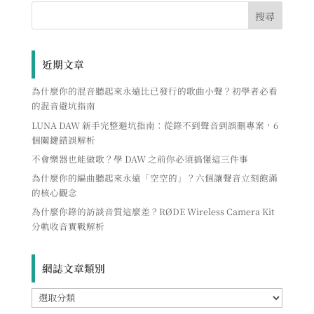
近期文章
為什麼你的混音聽起來永遠比已發行的歌曲小聲？初學者必看
的混音避坑指南
LUNA DAW 新手完整避坑指南：從錄不到聲音到誤刪專案，6
個關鍵錯誤解析
不會樂器也能做歌？學 DAW 之前你必須搞懂這三件事
為什麼你的編曲聽起來永遠「空空的」？六個讓聲音立刻飽滿
的核心觀念
為什麼你錄的訪談音質這麼差？RØDE Wireless Camera Kit
分軌收音實戰解析
網誌文章類別
網
誌