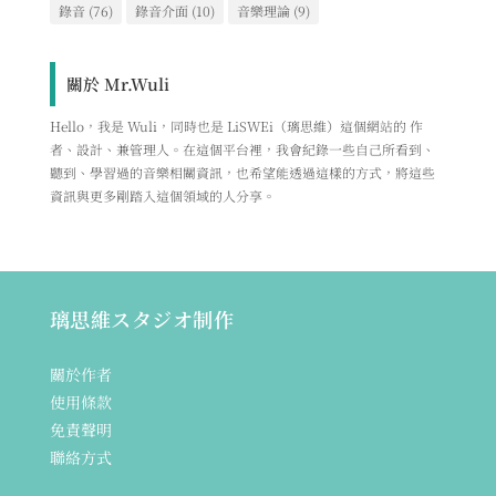
錄音
(76)
錄音介面
(10)
音樂理論
(9)
關於 Mr.Wuli
Hello，我是 Wuli，同時也是 LiSWEi（璃思維）這個網站的 作
者、設計、兼管理人。在這個平台裡，我會紀錄一些自己所看到、
聽到、學習過的音樂相關資訊，也希望能透過這樣的方式，將這些
資訊與更多剛踏入這個領域的人分享。
璃思維スタジオ制作
關於作者
使用條款
免責聲明
聯絡方式