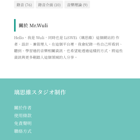
錄音
(76)
錄音介面
(10)
音樂理論
(9)
關於 Mr.Wuli
Hello，我是 Wuli，同時也是 LiSWEi（璃思維）這個網站的 作
者、設計、兼管理人。在這個平台裡，我會紀錄一些自己所看到、
聽到、學習過的音樂相關資訊，也希望能透過這樣的方式，將這些
資訊與更多剛踏入這個領域的人分享。
璃思維スタジオ制作
關於作者
使用條款
免責聲明
聯絡方式