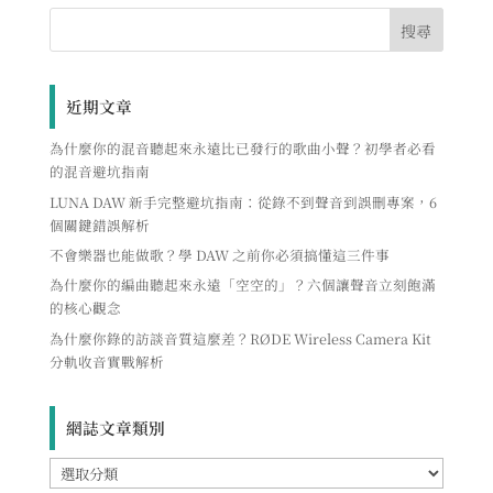
近期文章
為什麼你的混音聽起來永遠比已發行的歌曲小聲？初學者必看
的混音避坑指南
LUNA DAW 新手完整避坑指南：從錄不到聲音到誤刪專案，6
個關鍵錯誤解析
不會樂器也能做歌？學 DAW 之前你必須搞懂這三件事
為什麼你的編曲聽起來永遠「空空的」？六個讓聲音立刻飽滿
的核心觀念
為什麼你錄的訪談音質這麼差？RØDE Wireless Camera Kit
分軌收音實戰解析
網誌文章類別
網
誌