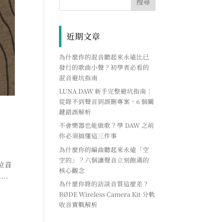
近期文章
為什麼你的混音聽起來永遠比已
發行的歌曲小聲？初學者必看的
混音避坑指南
LUNA DAW 新手完整避坑指南：
從錄不到聲音到誤刪專案，6 個關
鍵錯誤解析
不會樂器也能做歌？學 DAW 之前
你必須搞懂這三件事
為什麼你的編曲聽起來永遠「空
空的」？六個讓聲音立刻飽滿的
位音
核心觀念
去…
為什麼你錄的訪談音質這麼差？
RØDE Wireless Camera Kit 分軌
收音實戰解析