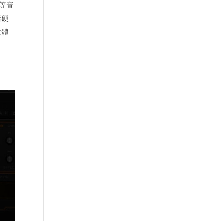
…等音
括硬
軟體