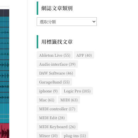
網誌文章類別
網
誌
文
章
用標籤找文章
類
別
Ableton Live
(55)
APP
(40)
Audio interface
(39)
DAW Software
(46)
GarageBand
(55)
iphone
(9)
Logic Pro
(105)
Mac
(61)
MIDI
(63)
MIDI controller
(17)
MIDI Edit
(28)
MIDI Keyboard
(26)
Mixer
(10)
plug-ins
(11)