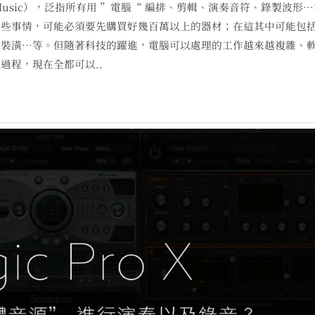
p Music），泛指所有用 ”電腦“ 編排、剪輯、演奏音符、錄製波形
這些事情，可能必須要先購買好幾百萬以上的器材；在這其中可能包
室裝潢…等。但隨著科技的躍進，電腦可以處理的工作越來越複雜、
過程，現在全都可以..