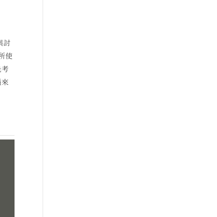
與討
所使
先考
腦來