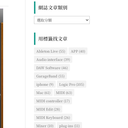
網誌文章類別
網
誌
文
章
用標籤找文章
類
別
Ableton Live
(55)
APP
(40)
Audio interface
(39)
DAW Software
(46)
GarageBand
(55)
iphone
(9)
Logic Pro
(105)
Mac
(61)
MIDI
(63)
MIDI controller
(17)
MIDI Edit
(28)
MIDI Keyboard
(26)
Mixer
(10)
plug-ins
(11)