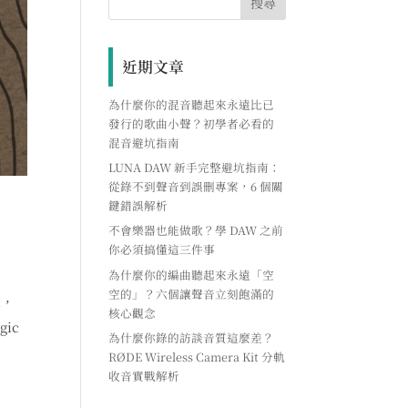
近期文章
為什麼你的混音聽起來永遠比已
發行的歌曲小聲？初學者必看的
混音避坑指南
LUNA DAW 新手完整避坑指南：
從錄不到聲音到誤刪專案，6 個關
鍵錯誤解析
不會樂器也能做歌？學 DAW 之前
你必須搞懂這三件事
為什麼你的編曲聽起來永遠「空
空的」？六個讓聲音立刻飽滿的
輯，
核心觀念
ic
為什麼你錄的訪談音質這麼差？
！
RØDE Wireless Camera Kit 分軌
收音實戰解析