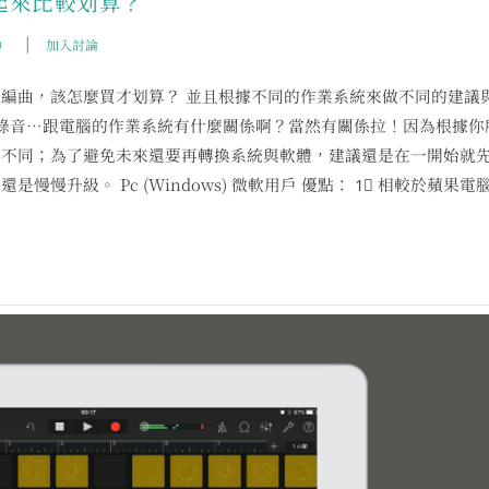
買起來比較划算？
|
）
加入討論
編曲，該怎麼買才划算？ 並且根據不同的作業系統來做不同的建議
就錄音…跟電腦的作業系統有什麼關係啊？當然有關係拉！因為根據你
也不同；為了避免未來還要再轉換系統與軟體，建議還是在一開始就
升級。 Pc (Windows) 微軟用戶 優點： 1︎⃣ 相較於蘋果電