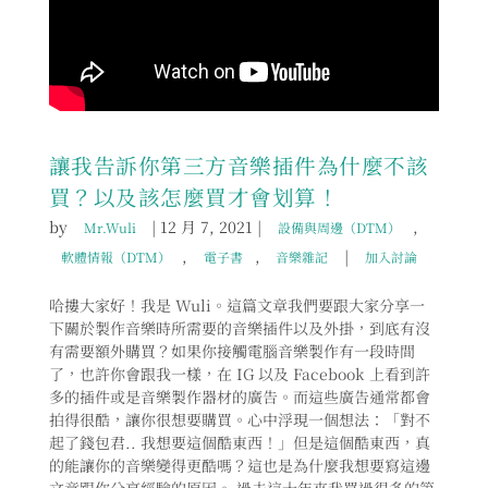
讓我告訴你第三方音樂插件為什麼不該
買？以及該怎麼買才會划算！
by
|
12 月 7, 2021
|
,
Mr.Wuli
設備與周邊（DTM）
,
,
|
軟體情報（DTM）
電子書
音樂雜記
加入討論
哈摟大家好！我是 Wuli。這篇文章我們要跟大家分享一
下關於製作音樂時所需要的音樂插件以及外掛，到底有沒
有需要額外購買？如果你接觸電腦音樂製作有一段時間
了，也許你會跟我一樣，在 IG 以及 Facebook 上看到許
多的插件或是音樂製作器材的廣告。而這些廣告通常都會
拍得很酷，讓你很想要購買。心中浮現一個想法：「對不
起了錢包君.. 我想要這個酷東西！」但是這個酷東西，真
的能讓你的音樂變得更酷嗎？這也是為什麼我想要寫這邊
文章跟你分享經驗的原因。 過去這十年來我買過很多的第