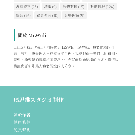
課程資訊
(28)
講座
(9)
軟體下載
(15)
軟體情報
(124)
錄音
(76)
錄音介面
(10)
音樂理論
(9)
關於 Mr.Wuli
Hello，我是 Wuli，同時也是 LiSWEi（璃思維）這個網站的 作
者、設計、兼管理人。在這個平台裡，我會紀錄一些自己所看到、
聽到、學習過的音樂相關資訊，也希望能透過這樣的方式，將這些
資訊與更多剛踏入這個領域的人分享。
璃思維スタジオ制作
關於作者
使用條款
免責聲明