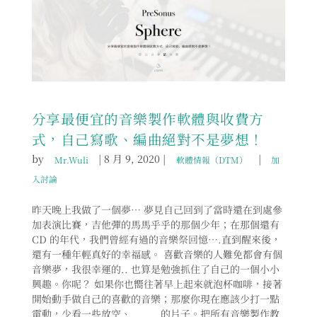
分享最便宜的音樂製作軟體與收費方
式，自己寫歌、編曲絕對不是夢想！
by
|
8 月 9, 2020
|
|
Mr.Wuli
軟體情報（DTM）
加
入討論
昨天晚上我做了一個夢… 夢見自己回到了當時還在到處參
加表演比賽，吉他彈的馬馬乎乎的那個少年；在那個還有
CD 的年代，我們曾經有過的音樂祭回憶….直到醒來後，
還有一種年輕真好的幸福感。 喜歡音樂的人難免都會有個
音樂夢，我很幸運的.. 也算是勉強抓住了自己的一個小小
興趣。你呢？ 如果你也嚮往著早上起來就泡杯咖啡，接著
開始動手做自己的喜歡的音樂；那麼你現在應該少打一點
電動，少看一些放空、＿＿＿的片子。把所有音樂製作教