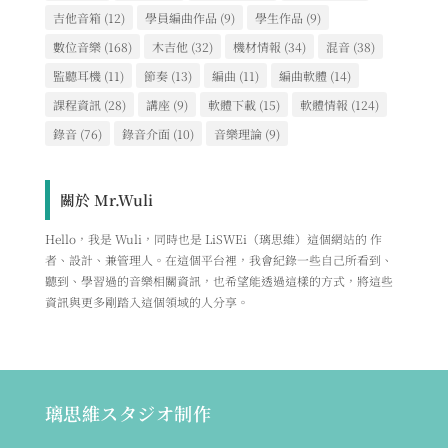
吉他音箱
(12)
學員編曲作品
(9)
學生作品
(9)
數位音樂
(168)
木吉他
(32)
機材情報
(34)
混音
(38)
監聽耳機
(11)
節奏
(13)
編曲
(11)
編曲軟體
(14)
課程資訊
(28)
講座
(9)
軟體下載
(15)
軟體情報
(124)
錄音
(76)
錄音介面
(10)
音樂理論
(9)
關於 Mr.Wuli
Hello，我是 Wuli，同時也是 LiSWEi（璃思維）這個網站的 作
者、設計、兼管理人。在這個平台裡，我會紀錄一些自己所看到、
聽到、學習過的音樂相關資訊，也希望能透過這樣的方式，將這些
資訊與更多剛踏入這個領域的人分享。
璃思維スタジオ制作