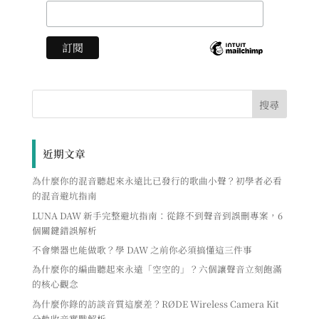
近期文章
為什麼你的混音聽起來永遠比已發行的歌曲小聲？初學者必看
的混音避坑指南
LUNA DAW 新手完整避坑指南：從錄不到聲音到誤刪專案，6
個關鍵錯誤解析
不會樂器也能做歌？學 DAW 之前你必須搞懂這三件事
為什麼你的編曲聽起來永遠「空空的」？六個讓聲音立刻飽滿
的核心觀念
為什麼你錄的訪談音質這麼差？RØDE Wireless Camera Kit
分軌收音實戰解析