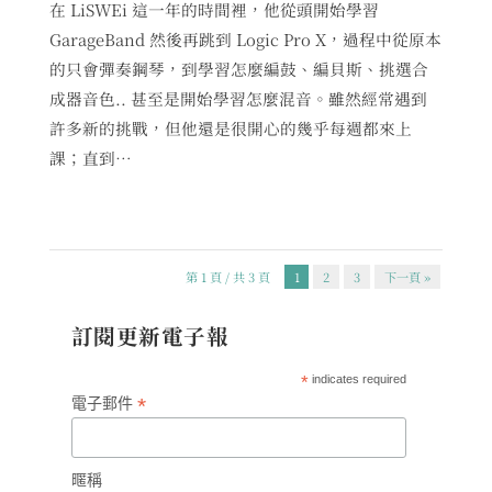
在 LiSWEi 這一年的時間裡，他從頭開始學習
GarageBand 然後再跳到 Logic Pro X，過程中從原本
的只會彈奏鋼琴，到學習怎麼編鼓、編貝斯、挑選合
成器音色.. 甚至是開始學習怎麼混音。雖然經常遇到
許多新的挑戰，但他還是很開心的幾乎每週都來上
課；直到…
第 1 頁 / 共 3 頁
1
2
3
下一頁 »
訂閱更新電子報
*
indicates required
*
電子郵件
暱稱