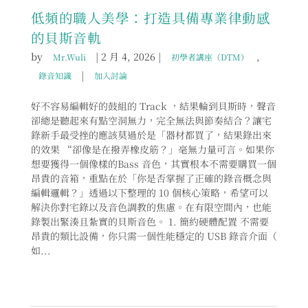
低頻的職人美學：打造具備專業律動感
的貝斯音軌
by
|
2 月 4, 2026
|
,
Mr.Wuli
初學者講座（DTM）
|
錄音知識
加入討論
好不容易編輯好的鼓組的 Track ，結果輪到貝斯時，聲音
卻總是聽起來有點空洞無力，完全無法與節奏結合？讓宅
錄新手最受挫的應該莫過於是「器材都買了，結果錄出來
的效果 “卻像是在撥弄橡皮筋？」毫無力量可言。如果你
想要獲得一個像樣的Bass 音色，其實根本不需要購買一個
昂貴的音箱，重點在於「你是否掌握了正確的錄音概念與
編輯邏輯？」透過以下整理的 10 個核心策略，希望可以
解決你對宅錄以及音色調教的焦慮。在有限空間內，也能
錄製出緊湊且紮實的貝斯音色。 1. 簡約硬體配置 不需要
昂貴的類比設備，你只需一個性能穩定的 USB 錄音介面（
如...