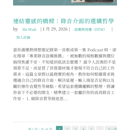
連結靈感的橋樑：錄音介面的選購哲學
by
|
1 月 29, 2026
|
|
Mr.Wuli
設備與周邊（DTM）
加入討論
當你滿懷熱情想要記錄第一首歌或第一集 Podcast 時，卻
在搜尋「專業錄音設備推薦」，被無數的規格數據與價位
搞得焦慮不安、不知道到底該怎麼選？ 最令人沮喪的不是
預算不足，而是買了昂貴器材後才發現不符合自己的工作
需求。這篇文章將以最務實的視角，教你如何根據需求挑
選適合自己的錄音介面，解決延遲、輸入端是否足夠以及
關於操作直覺性等痛點。希望這套選購邏輯的整理，將讓
你省下不必要的開支，精準建立一套屬於你的高效錄音工
作室。 1. 破除音質等級迷思...
第 1 頁 / 共 24 頁
1
2
3
4
5
..
下一頁