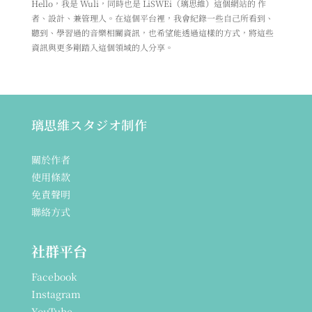
Hello，我是 Wuli，同時也是 LiSWEi（璃思維）這個網站的 作
者、設計、兼管理人。在這個平台裡，我會紀錄一些自己所看到、
聽到、學習過的音樂相關資訊，也希望能透過這樣的方式，將這些
資訊與更多剛踏入這個領域的人分享。
璃思維スタジオ制作
關於作者
使用條款
免責聲明
聯絡方式
社群平台
Facebook
Instagram
YouTube