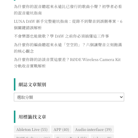
為什麼你的混音聽起來永遠比已發行的歌曲小聲？初學者必看
的混音避坑指南
LUNA DAW 新手完整避坑指南：從錄不到聲音到誤刪專案，6
個關鍵錯誤解析
不會樂器也能做歌？學 DAW 之前你必須搞懂這三件事
為什麼你的編曲聽起來永遠「空空的」？六個讓聲音立刻飽滿
的核心觀念
為什麼你錄的訪談音質這麼差？RØDE Wireless Camera Kit
分軌收音實戰解析
網誌文章類別
網
誌
文
章
用標籤找文章
類
別
Ableton Live
(55)
APP
(40)
Audio interface
(39)