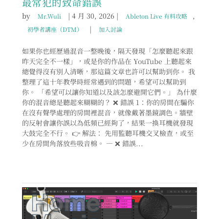
最常犯的致命錯誤
by
|
4 月 30, 2026
|
,
Mr.Wuli
Ableton Live 有料攻略
|
初學者講座（DTM）
加入討論
如果你也經歷過混音一整晚後，隔天發現「怎麼聽起來跟
昨天完全不一樣」，或是你的作品在 YouTube 上聽起來
總覺得沒有別人清晰，那這篇文章也許可以幫助到你。 我
整理了這十年教學時經常遇到的問題，希望可以幫助到
你。 「希望可以讓你知道以及該怎麼避開它們。」 為什麼
你的混音總是聽起來糊糊的？ ❌ 錯誤 1：你的房間在騙你
在沒有聲學處理的房間裡混音，就像戴著墨鏡調色。牆壁
的反射會讓你誤以為低頻已經夠了，結果一換耳機就發現
大鼓完全不行。 👉 解法： 先用監聽耳機交叉檢查，或至
少在房間角落放些吸音棉。 — ❌ 錯誤...