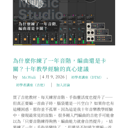
為什麼你練了一年音階，編曲還是卡
關？十年教學經驗的真心建議
by
|
4 月 9, 2026
|
,
Mr.Wuli
初學者講座（DTM）
|
初學者講座（吉他）
加入討論
買了吉他教材、每天練習音階、手指靈活度也提升了——
但真正要編一首曲子時，腦袋還是一片空白？ 如果你也有
這種困惑，那你並不孤單。因為這是我十年音樂教學經驗
中，發現最常見的盲點。 很多剛入門編曲的吉他手可能會
以為「只要音階練得夠熟，編曲能力就會自然提升」。結
果練了一年，手指是變快了..；但還是不知道怎麼編一首