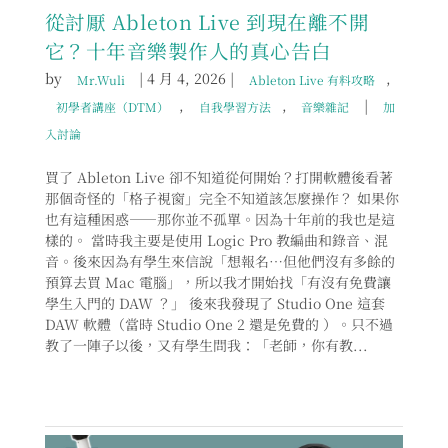
從討厭 Ableton Live 到現在離不開
它？十年音樂製作人的真心告白
by
|
4 月 4, 2026
|
,
Mr.Wuli
Ableton Live 有料攻略
,
,
|
初學者講座（DTM）
自我學習方法
音樂雜記
加
入討論
買了 Ableton Live 卻不知道從何開始？打開軟體後看著
那個奇怪的「格子視窗」完全不知道該怎麼操作？ 如果你
也有這種困惑——那你並不孤單。因為十年前的我也是這
樣的。 當時我主要是使用 Logic Pro 教編曲和錄音、混
音。後來因為有學生來信說「想報名…但他們沒有多餘的
預算去買 Mac 電腦」，所以我才開始找「有沒有免費讓
學生入門的 DAW ？」 後來我發現了 Studio One 這套
DAW 軟體（當時 Studio One 2 還是免費的 ）。只不過
教了一陣子以後，又有學生問我：「老師，你有教...