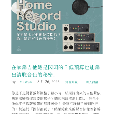
在家錄吉他總是悶悶的？低預算也能錄
出清脆音色的秘密!
by
|
3 月 26, 2026
|
|
Mr.Wuli
錄音知識
加入討論
你是不是對著螢幕調整了數小時，結果錄出來的吉他聲依
舊無法變成你想要的樣子？聽起來既空洞且悶..，完全不
像你平常抱著琴彈的那種感覺？ 最讓宅錄新手感到挫折
的，莫過於「器材都買了，結果錄出來的聲音卻像隔著棉