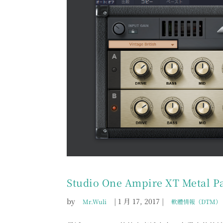
Studio One Ampire XT Met
by
|
1 月 17, 2017
|
Mr.Wuli
軟體情報（DTM）