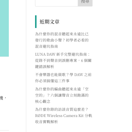
近期文章
為什麼你的混音聽起來永遠比已
發行的歌曲小聲？初學者必看的
混音避坑指南
LUNA DAW 新手完整避坑指南：
從錄不到聲音到誤刪專案，6 個關
鍵錯誤解析
不會樂器也能做歌？學 DAW 之前
你必須搞懂這三件事
為什麼你的編曲聽起來永遠「空
空的」？六個讓聲音立刻飽滿的
機，
核心觀念
為什麼你錄的訪談音質這麼差？
RØDE Wireless Camera Kit 分軌
收音實戰解析