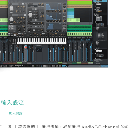
輸出與輸入設定
|
加入討論
 ］與 ［ 錄音軟體 ］ 進行溝通，必須進行 Audio I/O channel 的